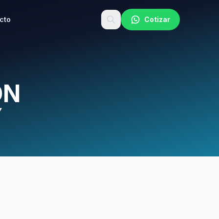
cto
Cotizar
ÓN
Y