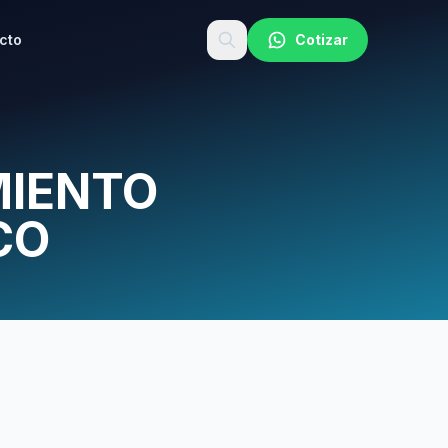
cto
Cotizar
MIENTO
CO