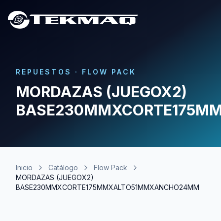
REPUESTOS
·
FLOW PACK
MORDAZAS (JUEGOX2)
BASE230MMXCORTE175M
Inicio
Catálogo
Flow Pack
MORDAZAS (JUEGOX2)
BASE230MMXCORTE175MMXALTO51MMXANCHO24MM