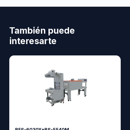
También puede
interesarte
BFS-6030X+BS-5540M