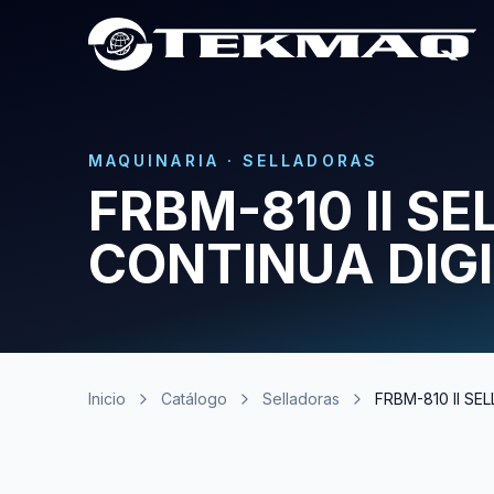
MAQUINARIA
·
SELLADORAS
FRBM-810 II S
CONTINUA DIG
Inicio
Catálogo
Selladoras
FRBM-810 II S