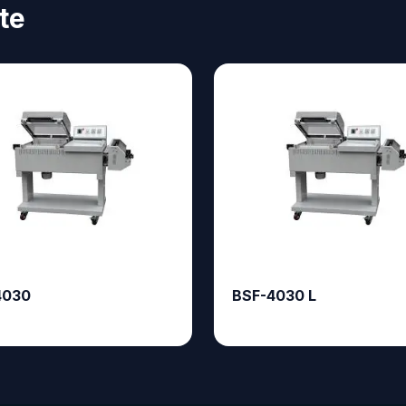
te
4030
BSF-4030 L