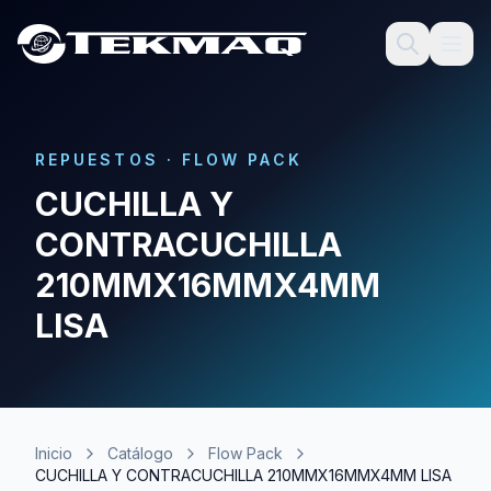
REPUESTOS
·
FLOW PACK
CUCHILLA Y
CONTRACUCHILLA
210MMX16MMX4MM
LISA
Inicio
Catálogo
Flow Pack
CUCHILLA Y CONTRACUCHILLA 210MMX16MMX4MM LISA