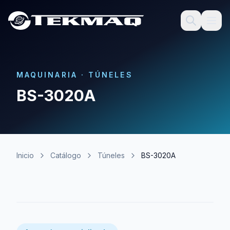
MAQUINARIA
·
TÚNELES
BS-3020A
Inicio
Catálogo
Túneles
BS-3020A