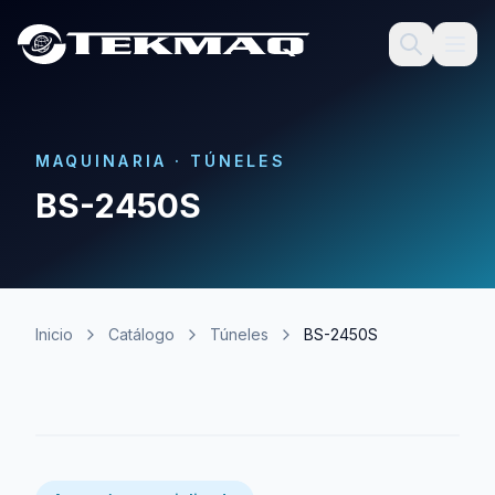
MAQUINARIA
·
TÚNELES
BS-2450S
Inicio
Catálogo
Túneles
BS-2450S