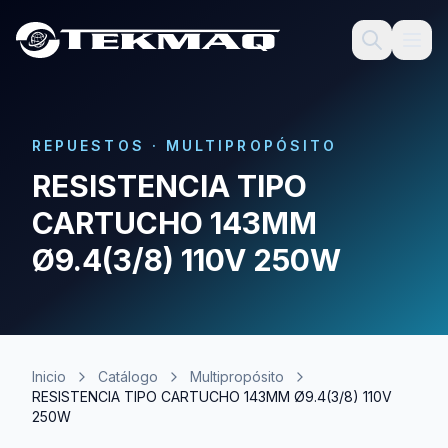
REPUESTOS
·
MULTIPROPÓSITO
RESISTENCIA TIPO
CARTUCHO 143MM
Ø9.4(3/8) 110V 250W
Inicio
Catálogo
Multipropósito
RESISTENCIA TIPO CARTUCHO 143MM Ø9.4(3/8) 110V
250W