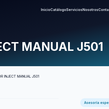
Inicio
Catálogo
Servicios
Nosotros
Conta
ECT MANUAL J501
R INJECT MANUAL J501
Asesoría espe