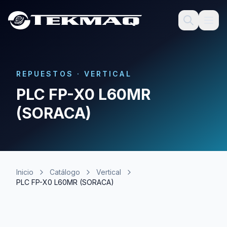
REPUESTOS
·
VERTICAL
PLC FP-X0 L60MR
(SORACA)
Inicio
Catálogo
Vertical
PLC FP-X0 L60MR (SORACA)