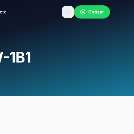
cto
Cotizar
-1B1