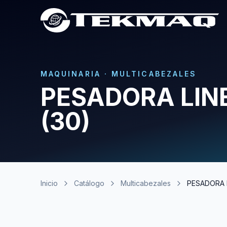
MAQUINARIA
·
MULTICABEZALES
PESADORA LIN
(30)
Inicio
Catálogo
Multicabezales
PESADORA 