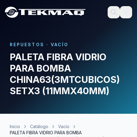
REPUESTOS
·
VACÍO
PALETA FIBRA VIDRIO
PARA BOMBA
CHINA63(3MTCUBICOS)
SETX3 (11MMX40MM)
Inicio
Catálogo
Vacío
PALETA FIBRA VIDRIO PARA BOMBA