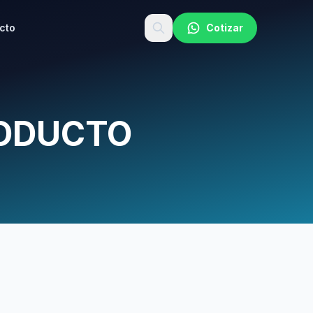
cto
Cotizar
RODUCTO