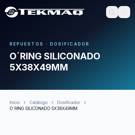
REPUESTOS
·
DOSIFICADOR
O´RING SILICONADO
5X38X49MM
Inicio
Catálogo
Dosificador
O´RING SILICONADO 5X38X49MM