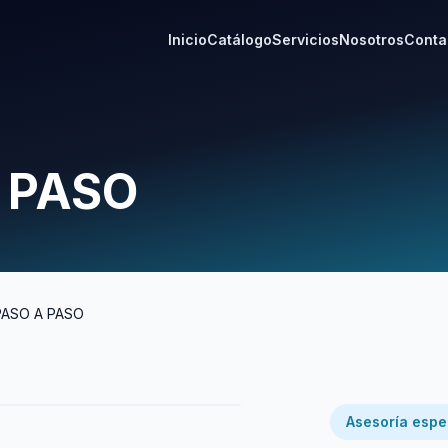
Inicio
Catálogo
Servicios
Nosotros
Conta
 PASO
ASO A PASO
Asesoría espe