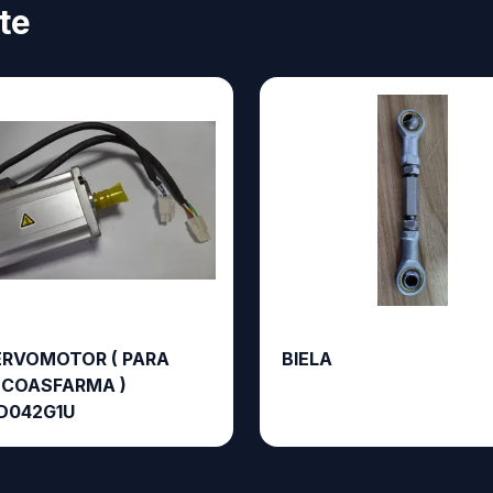
te
ERVOMOTOR ( PARA
BIELA
 COASFARMA )
042G1U