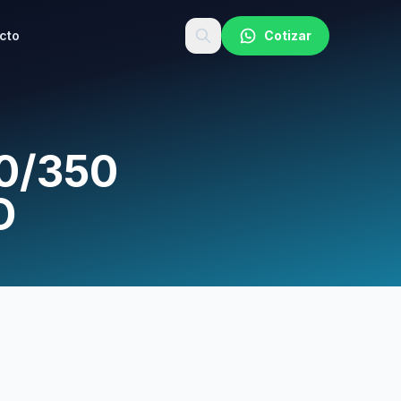
cto
Cotizar
0/350
O