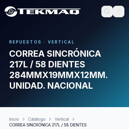
REPUESTOS
·
VERTICAL
CORREA SINCRÓNICA
217L / 58 DIENTES
284MMX19MMX12MM.
UNIDAD. NACIONAL
Inicio
Catálogo
Vertical
CORREA SINCRÓNICA 217L / 58 DIENTES