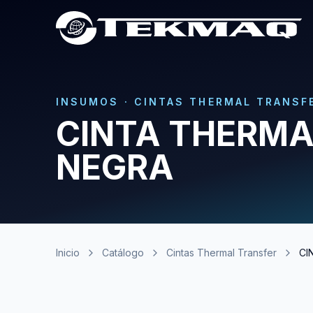
INSUMOS
·
CINTAS THERMAL TRANSF
CINTA THERMA
NEGRA
Inicio
Catálogo
Cintas Thermal Transfer
CI