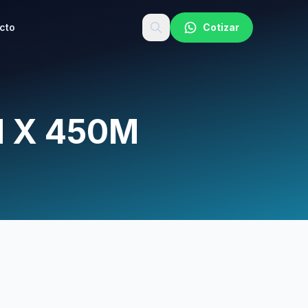
cto
Cotizar
 X 450M