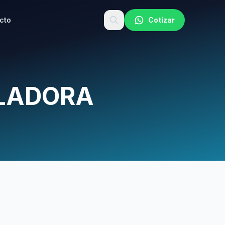
cto
Cotizar
LLADORA