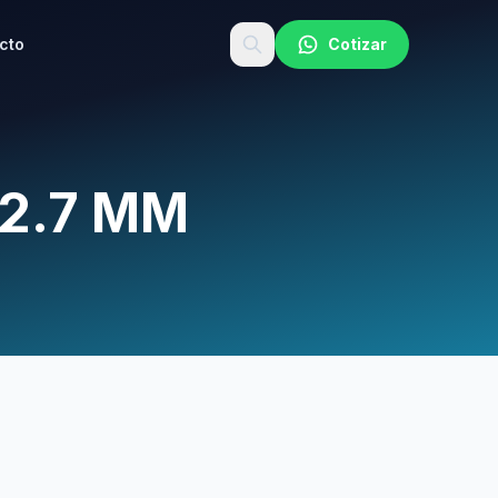
cto
Cotizar
2.7 MM